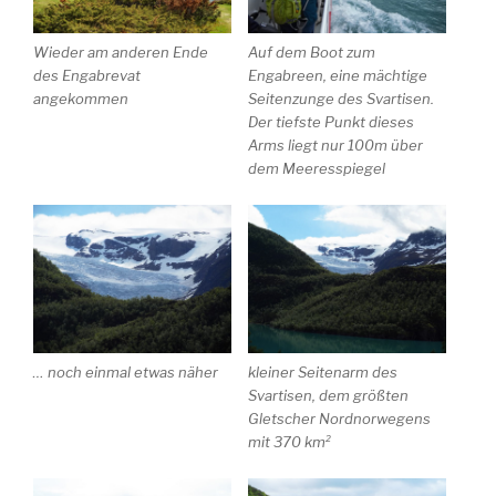
Wieder am anderen Ende
Auf dem Boot zum
des Engabrevat
Engabreen, eine mächtige
angekommen
Seitenzunge des Svartisen.
Der tiefste Punkt dieses
Arms liegt nur 100m über
dem Meeresspiegel
… noch einmal etwas näher
kleiner Seitenarm des
Svartisen, dem größten
Gletscher Nordnorwegens
mit 370 km²