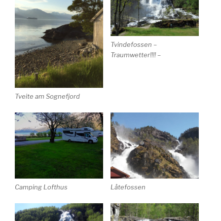
Tvindefossen –
Traumwetter!!!! –
Tveite am Sognefjord
Camping Lofthus
Låtefossen