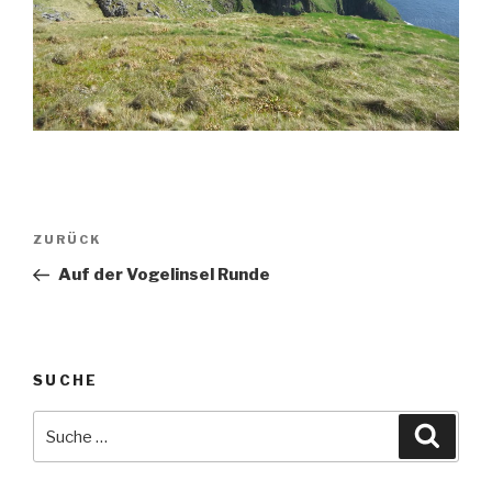
Beitragsnavigation
Vorheriger
ZURÜCK
Beitrag
Auf der Vogelinsel Runde
SUCHE
Suche
Suche
nach: