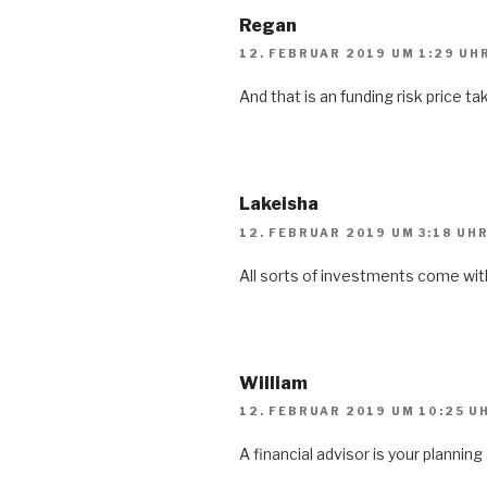
Regan
12. FEBRUAR 2019 UM 1:29 UH
And that is an funding risk price ta
Lakeisha
12. FEBRUAR 2019 UM 3:18 UH
All sorts of investments come wit
William
12. FEBRUAR 2019 UM 10:25 U
A financial advisor is your plannin