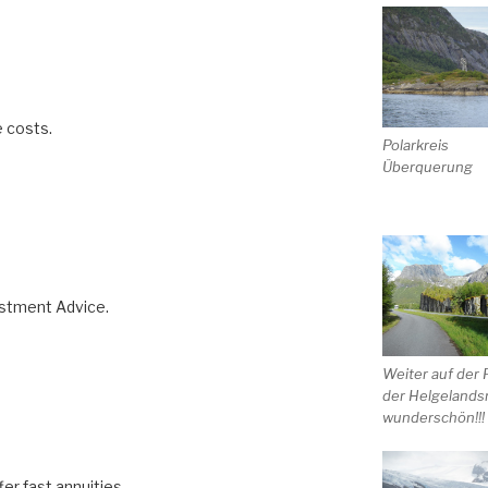
e costs.
Polarkreis
Überquerung
estment Advice.
Weiter auf der 
der Helgelands
wunderschön!!!
r fast annuities.