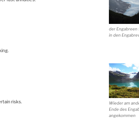
der Engabreen f
in den Engabre
king.
rtain risks.
Wieder am and
Ende des Engab
angekommen