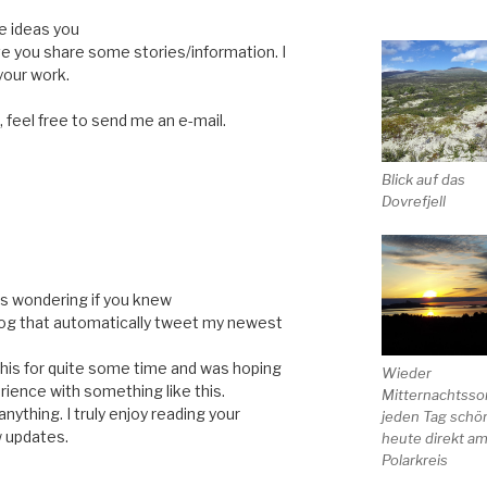
e ideas you
ave you share some stories/information. I
your work.
 feel free to send me an e-mail.
Blick auf das
Dovrefjell
R
was wondering if you knew
blog that automatically tweet my newest
e this for quite some time and was hoping
Wieder
ence with something like this.
Mitternachtsso
nything. I truly enjoy reading your
jeden Tag schö
w updates.
heute direkt a
Polarkreis