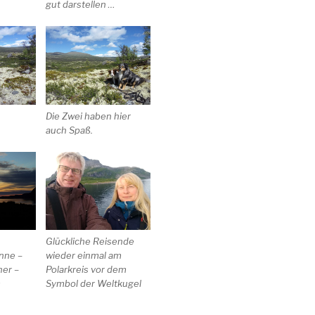
gut darstellen …
Die Zwei haben hier
auch Spaß.
Glückliche Reisende
nne –
wieder einmal am
ner –
Polarkreis vor dem
m
Symbol der Weltkugel