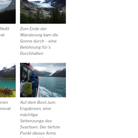
ließt
Zum Ende der
vat
Wanderung kam die
Sonne durch – eine
Belohnung für´s
Durchhalten
eren
Auf dem Boot zum
revat
Engabreen, eine
mächtige
Seitenzunge des
Svartisen. Der tiefste
Punkt dieses Arms