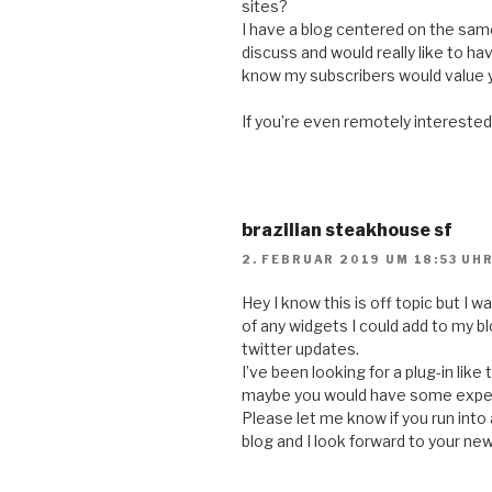
sites?
I have a blog centered on the sam
discuss and would really like to h
know my subscribers would value 
If you’re even remotely interested,
brazilian steakhouse sf
2. FEBRUAR 2019 UM 18:53 UH
Hey I know this is off topic but I 
of any widgets I could add to my 
twitter updates.
I’ve been looking for a plug-in lik
maybe you would have some experi
Please let me know if you run into a
blog and I look forward to your ne