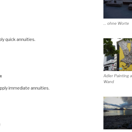
… ohne Worte
y quick annuities.
Adler Painting 
HR
Wand
ply immediate annuities.
R