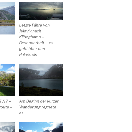
Letzte Fähre von
Jektvik nach
Kilboghamn –
Besonderheit … es
geht über den
Polarkreis
RV17 –
Am Beginn der kurzen
route –
Wanderung regnete
es