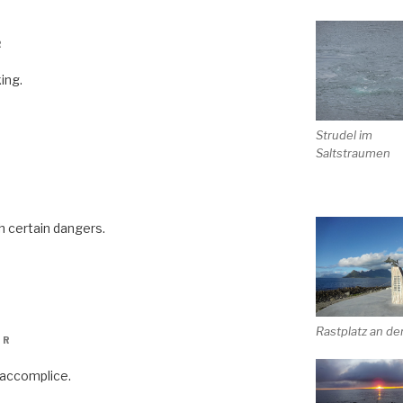
R
king.
Strudel im
Saltstraumen
R
h certain dangers.
Rastplatz an de
HR
g accomplice.