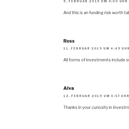
9. FEBRUAR 2019 UM 4:00 UHR
And this is an funding risk worth ta
Ross
11. FEBRUAR 2019 UM 4:49 UH
All forms of investments include 
Alva
12. FEBRUAR 2019 UM 0:57 UH
Thanks in your curiosity in Inve