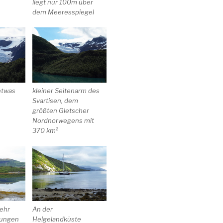
liegt nur 100m über
dem Meeresspiegel
etwas
kleiner Seitenarm des
Svartisen, dem
größten Gletscher
Nordnorwegens mit
370 km²
ehr
An der
lungen
Helgelandküste