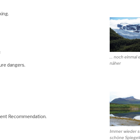
king.
R
… noch einmal 
näher
sure dangers.
R
stment Recommendation.
Immer wieder s
schöne Spiege